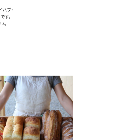
ドハブ・
です。
い。