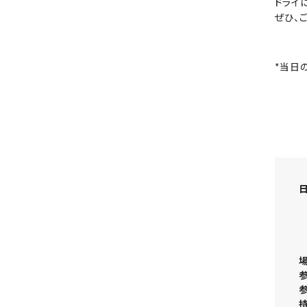
ドライ
ぜひ、
*当日