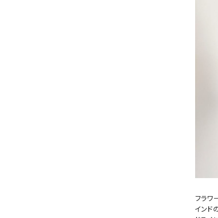
フラワ
インド