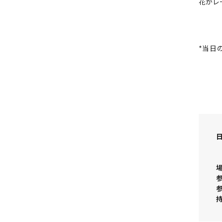
花がレ
*当日