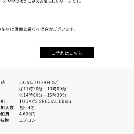
ースや雲のように見える夏らしいリースです。
の花材は画像と異なる場合がございます。
ご予約はこちら
日時
2025年7月29日（火）
①11時30分 - 13時00分
②14時00分 - 15時30分
場所
TODAY’S SPECIAL Ebisu
参加人数
各回4名
参加費
4,600円
持ち物
エプロン