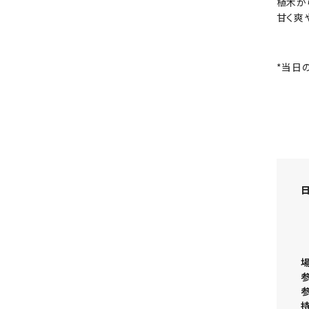
植木か
甘く爽
*当日