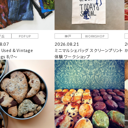
が丘
POP UP
神戸
WORKSHOP
8.07
2026.08.21
2
 Used & Vintage
ミニマルシェバッグ スクリーンプリント
ngs 8/7～
体験 ワークショップ