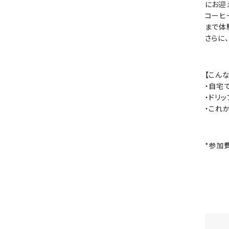
にお迎
コーヒ
まで体
さらに
【こん
・自宅
・ドリ
・これ
*参加