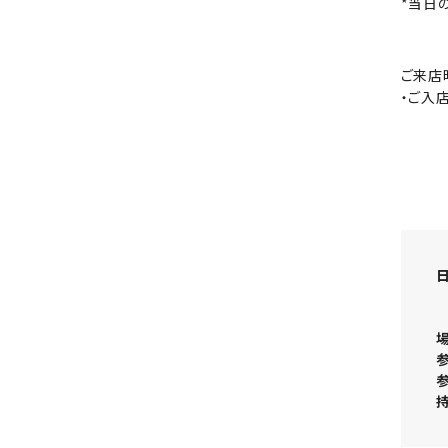
*当日
ご来店
・ご入