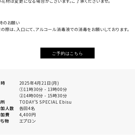
の花材は変更になる場合がございます。ご了承くださいませ。
時のお願い
店の際は、入口にて、アルコール消毒液での消毒をお願いしております。
ご予約はこちら
日時
2025年4月21日(月)
①11時30分 - 13時00分
②14時00分 - 15時30分
場所
TODAY’S SPECIAL Ebisu
参加人数
各回4名
参加費
4,400円
持ち物
エプロン